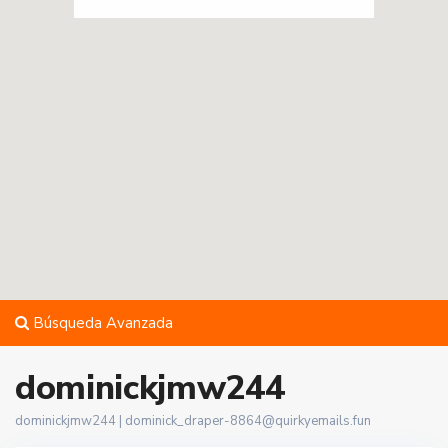
Búsqueda Avanzada
dominickjmw244
dominickjmw244 |
dominick_draper-8864@quirkyemails.fun