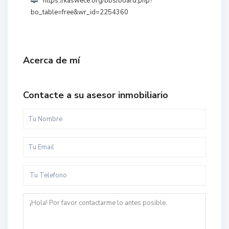
https://kaswece.org/bbs/board.php?
bo_table=free&wr_id=2254360
Acerca de mí
Contacte a su asesor inmobiliario