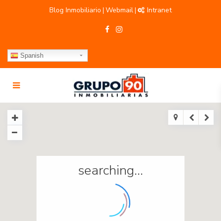
Blog Inmobiliario
Webmail
Intranet
|
|
Spanish
searching...