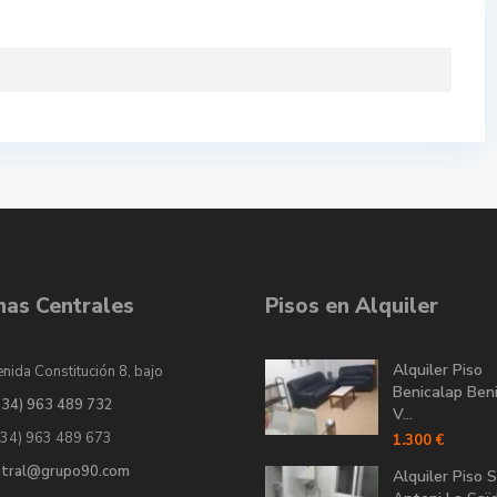
inas Centrales
Pisos en Alquiler
Alquiler Piso
nida Constitución 8, bajo
Benicalap Ben
034) 963 489 732
V...
034) 963 489 673
1.300 €
ntral@grupo90.com
Alquiler Piso 