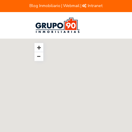
Blog Inmobiliario
Webmail
Intranet
|
|