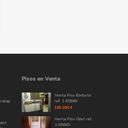
Pisos en Venta
Venta Piso Borboto
icalap
ref. 1-65848
185.000 €
Venta Piso Gilet ref.
Sant
1-65845