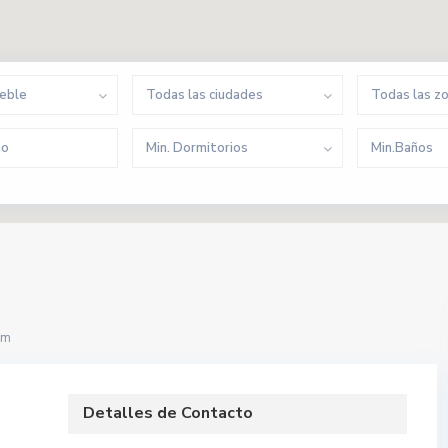
ueble
Todas las ciudades
Todas las z
Min. Dormitorios
Min.Baños
om
Detalles de Contacto