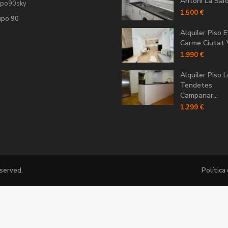
Antoni La Saïdi
upo90sky
1.500 €
upo 90
Alquiler Piso E
Carme Ciutat V
1.990 €
Alquiler Piso 
Tendetes
Campanar...
1.299 €
eserved.
Política