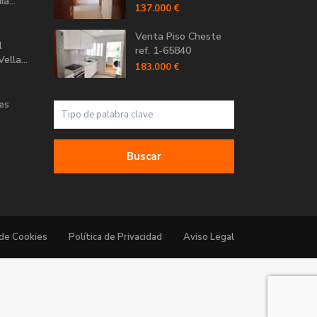
a...
137.000 €
Venta Piso Cheste
l
ref. 1-65840
ella...
183.000 €
Les
Buscar
 de Cookies
Política de Privacidad
Aviso Legal