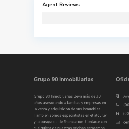
Agent Reviews
.
.
.
Grupo 90 Inmobiliarias
Ofic
Grupo 90 Inmobiliarias lleva más de 30
Ave
años asesorando a familias y empresas en
(0
la venta y adquisición de sus inmuebles.
(0
También somos especialistas en el alquiler
y la búsqueda de financiación. Contacte con
ce
cualquiera de nuestras oficinas estaremos