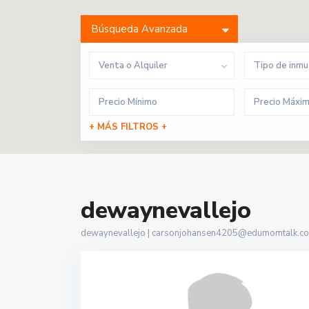
Búsqueda Avanzada
Venta o Alquiler
Tipo de inm
+ MÁS FILTROS +
dewaynevallejo
dewaynevallejo |
carsonjohansen4205@edumomtalk.c