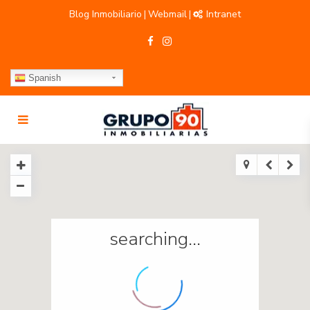
Blog Inmobiliario
Webmail
Intranet
|
|
Spanish
searching...