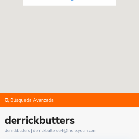
Búsqueda Avanzada
derrickbutters
derrickbutters |
derrickbutters64@frio.elyquin.com