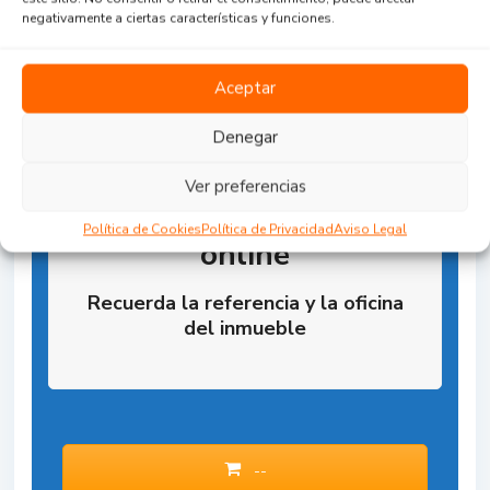
negativamente a ciertas características y funciones.
Aceptar
Denegar
Ver preferencias
Reserva la Propiedad
Política de Cookies
Política de Privacidad
Aviso Legal
online
Recuerda la referencia y la oficina
del inmueble
--