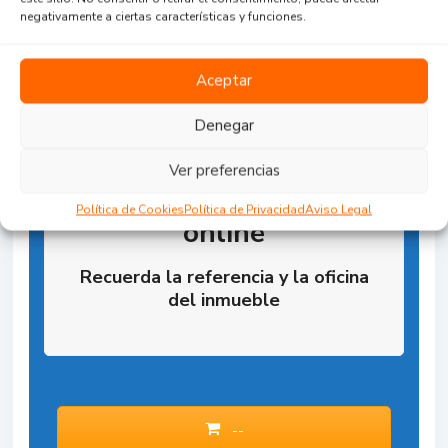
negativamente a ciertas características y funciones.
Aceptar
Denegar
Ver preferencias
Reserva la Propiedad
Política de Cookies
Política de Privacidad
Aviso Legal
online
Recuerda la referencia y la oficina
del inmueble
--