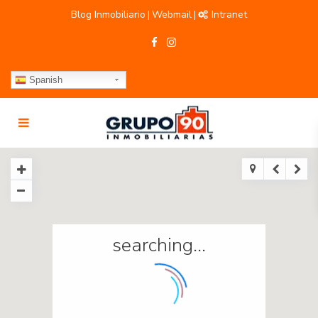
Blog Inmobiliario
Webmail
Intranet
|
|
Spanish
searching...