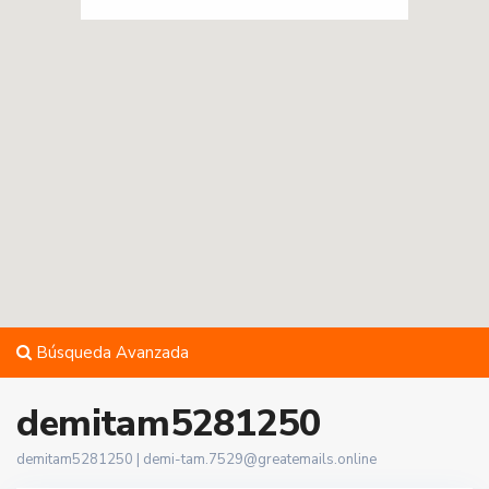
Búsqueda Avanzada
demitam5281250
demitam5281250 |
demi-tam.7529@greatemails.online