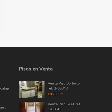
Pisos en Venta
Venta Piso Borboto
icalap
ref. 1-65848
185.000 €
Venta Piso Gilet ref.
Sant
1-65845