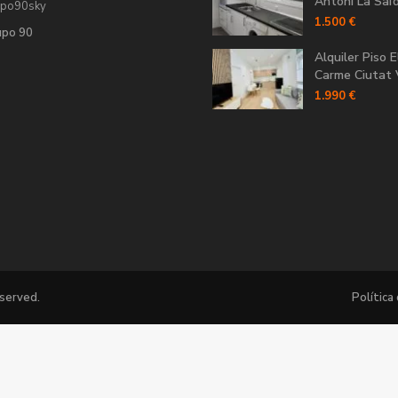
Antoni La Saïdi
upo90sky
1.500 €
upo 90
Alquiler Piso E
Carme Ciutat V
1.990 €
eserved.
Política