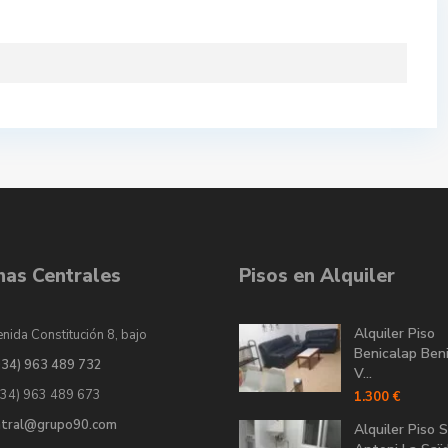
inas Centrales
Pisos en Alquiler
Alquiler Piso
nida Constitución 8, bajo
Benicalap Ben
034) 963 489 732
V...
034) 963 489 673
1.300 €
ntral@grupo90.com
Alquiler Piso 