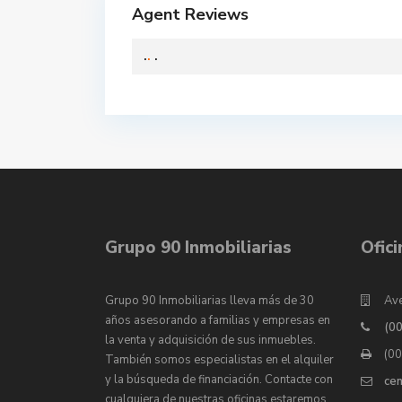
Agent Reviews
.
.
.
Grupo 90 Inmobiliarias
Ofic
Grupo 90 Inmobiliarias lleva más de 30
Ave
años asesorando a familias y empresas en
(0
la venta y adquisición de sus inmuebles.
(0
También somos especialistas en el alquiler
y la búsqueda de financiación. Contacte con
ce
cualquiera de nuestras oficinas estaremos