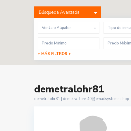
Búsqueda Avanzada
Venta o Alquiler
Tipo de inm
+ MÁS FILTROS +
demetralohr81
demetralohr81 |
demetra_lohr.40@emailsystems.shop