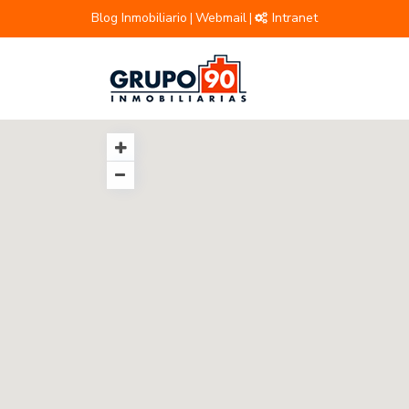
Blog Inmobiliario
Webmail
Intranet
|
|