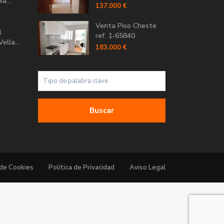
a...
137.000 €
Venta Piso Cheste
l
ref. 1-65840
ella...
183.000 €
Buscar
 de Cookies
Política de Privacidad
Aviso Legal