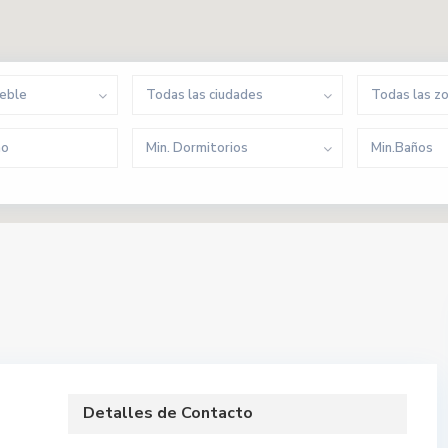
ueble
Todas las ciudades
Todas las z
Min. Dormitorios
Min.Baños
Detalles de Contacto