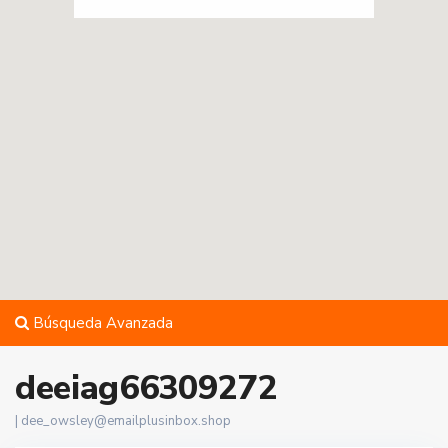
Búsqueda Avanzada
deeiag66309272
|
dee_owsley@emailplusinbox.shop