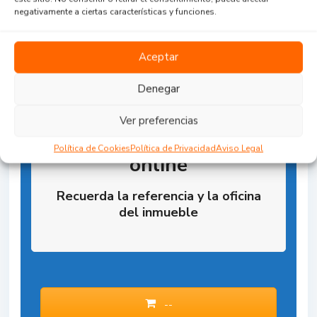
negativamente a ciertas características y funciones.
Aceptar
Denegar
Ver preferencias
Reserva la Propiedad
Política de Cookies
Política de Privacidad
Aviso Legal
online
Recuerda la referencia y la oficina
del inmueble
--