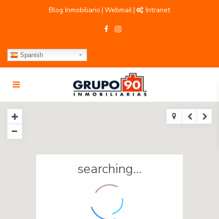
Blog Inmobiliario
Webmail
Intranet
|
|
Spanish
searching...