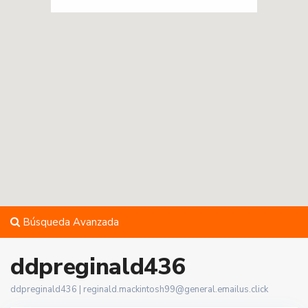
Búsqueda Avanzada
ddpreginald436
ddpreginald436 |
reginald.mackintosh99@general.emailus.click