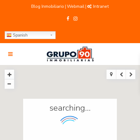
Blog Inmobiliario
Webmail
Intranet
|
|
Spanish
searching...