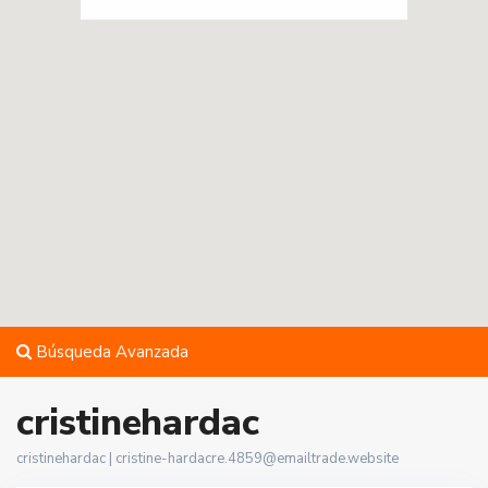
Búsqueda Avanzada
cristinehardac
cristinehardac |
cristine-hardacre.4859@emailtrade.website