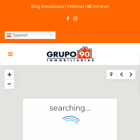
Blog Inmobiliario
Webmail
Intranet
|
|
Spanish
searching...