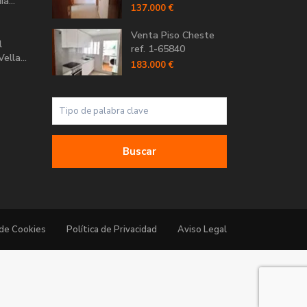
a...
137.000 €
Venta Piso Cheste
l
ref. 1-65840
ella...
183.000 €
Buscar
 de Cookies
Política de Privacidad
Aviso Legal