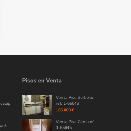
Pisos en Venta
Venta Piso Borboto
icalap
ref. 1-65848
185.000 €
Venta Piso Gilet ref.
Sant
1-65845