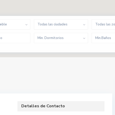
ueble
Todas las ciudades
Todas las z
Min. Dormitorios
Min.Baños
Detalles de Contacto