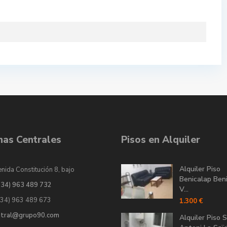
inas Centrales
Pisos en Alquiler
Alquiler Piso
nida Constitución 8, bajo
Benicalap Ben
034) 963 489 732
V...
034) 963 489 673
1.300 €
ntral@grupo90.com
Alquiler Piso 