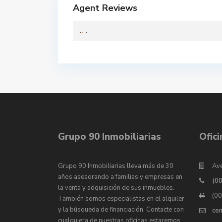
Agent Reviews
.
.
.
Grupo 90 Inmobiliarias
Ofic
Grupo 90 Inmobiliarias lleva más de 30
Ave
años asesorando a familias y empresas en
(0
la venta y adquisición de sus inmuebles.
(0
También somos especialistas en el alquiler
y la búsqueda de financiación. Contacte con
ce
cualquiera de nuestras oficinas estaremos