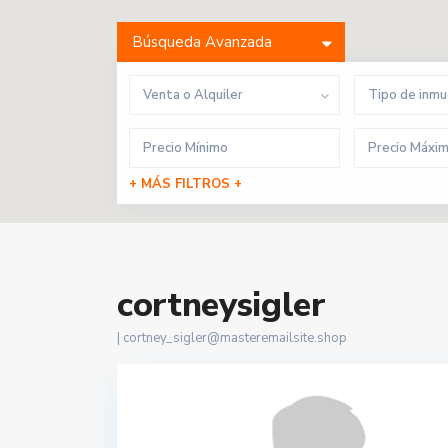
Búsqueda Avanzada
Venta o Alquiler
Tipo de inm
+ MÁS FILTROS +
cortneysigler
|
cortney_sigler@masteremailsite.shop