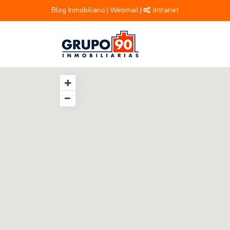
Blog Inmobiliario
Webmail
Intranet
|
|