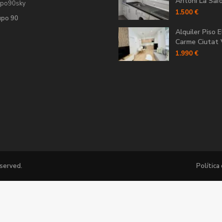
Antoni La Saïdi
upo90sky
1.500 €
upo 90
Alquiler Piso E
Carme Ciutat V
1.990 €
eserved.
Política