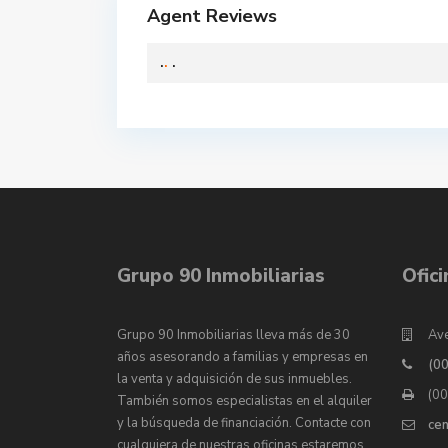
Agent Reviews
.
.
.
Grupo 90 Inmobiliarias
Ofic
Grupo 90 Inmobiliarias lleva más de 30
Ave
años asesorando a familias y empresas en
(0
la venta y adquisición de sus inmuebles.
(0
También somos especialistas en el alquiler
y la búsqueda de financiación. Contacte con
ce
cualquiera de nuestras oficinas estaremos