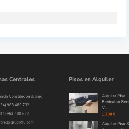
inas Centrales
Pisos en Alquiler
Alquiler Piso
nida Constitución 8, bajo
Benicalap Ben
034) 963 489 732
V...
034) 963 489 673
1.300 €
ntral@grupo90.com
Alquiler Piso 