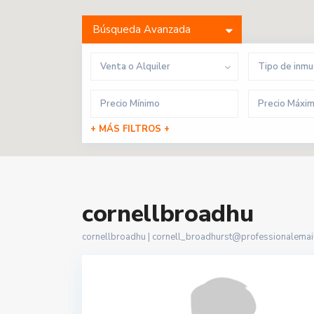
Búsqueda Avanzada
Venta o Alquiler
Tipo de inm
+ MÁS FILTROS +
cornellbroadhu
cornellbroadhu |
cornell_broadhurst@professionalemail