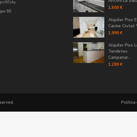
Antoni La Saïdi
upo90sky
1.500 €
upo 90
Alquiler Piso E
Carme Ciutat V
1.990 €
Alquiler Piso 
Tendetes
Campanar...
1.299 €
eserved.
Política