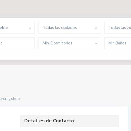
ueble
Todas las ciudades
Todas las z
Min. Dormitorios
Min.Baños
intray.shop
Detalles de Contacto