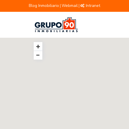
Blog Inmobiliario
Webmail
Intranet
|
|