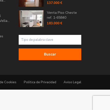
a...
137.000 €
Venta Piso Cheste
l
ref. 1-65840
ella...
183.000 €
Les
Buscar
 de Cookies
Política de Privacidad
Aviso Legal