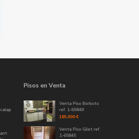
Pisos en Venta
Venta Piso Borboto
icalap
ref. 1-65848
185.000 €
Venta Piso Gilet ref.
Sant
1-65845