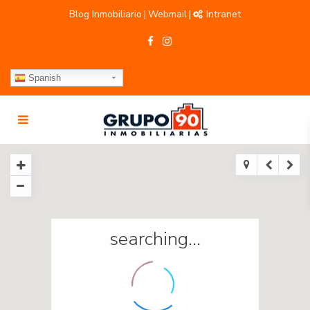
Blog Inmobiliario
Webmail
Intranet
|
|
Spanish
searching...