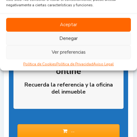
negativamente a ciertas características y funciones.
Aceptar
Denegar
Ver preferencias
Reserva la Propiedad
Política de Cookies
Política de Privacidad
Aviso Legal
online
Recuerda la referencia y la oficina
del inmueble
--