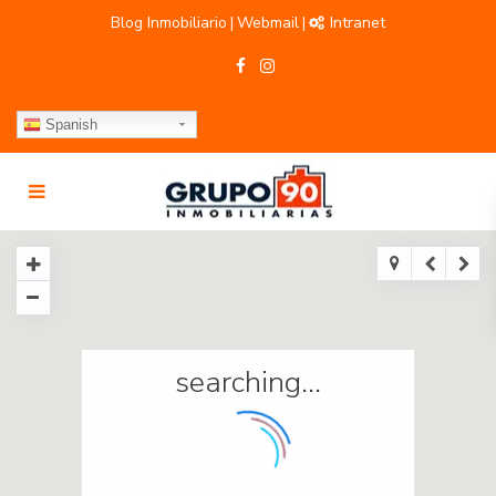
Blog Inmobiliario
Webmail
Intranet
|
|
Spanish
searching...