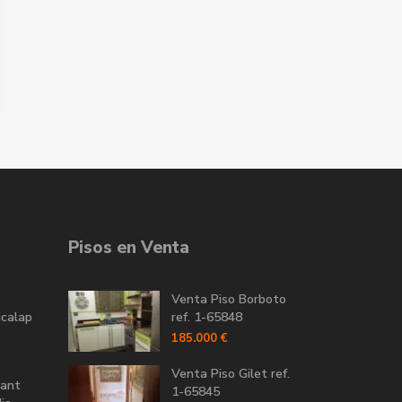
Pisos en Venta
Venta Piso Borboto
icalap
ref. 1-65848
185.000 €
Venta Piso Gilet ref.
Sant
1-65845