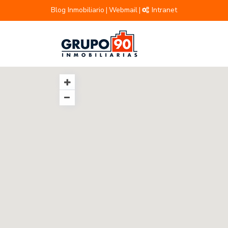
Blog Inmobiliario
Webmail
Intranet
|
|