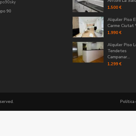
Antoni La Saïdi
upo90sky
1.500 €
upo 90
Alquiler Piso E
Carme Ciutat V
1.990 €
Alquiler Piso 
Tendetes
Campanar...
1.299 €
eserved.
Política