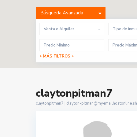
Búsqueda Avanzada
Venta o Alquiler
Tipo de inm
+ MÁS FILTROS +
claytonpitman7
claytonpitman7 |
clayton-pitman@myemailhostonline.s