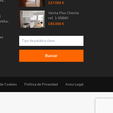
a...
137.000 €
Venta Piso Cheste
l
ref. 1-65840
ella...
183.000 €
Les
Buscar
 de Cookies
Política de Privacidad
Aviso Legal