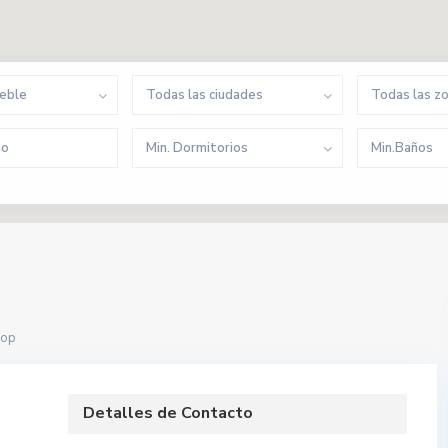
ueble
Todas las ciudades
Todas las z
Min. Dormitorios
Min.Baños
hop
Detalles de Contacto