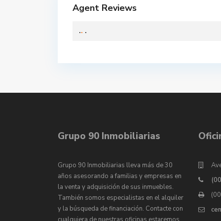
Agent Reviews
.
.
.
Grupo 90 Inmobiliarias
Ofic
Grupo 90 Inmobiliarias lleva más de 30
Ave
años asesorando a familias y empresas en
(0
la venta y adquisición de sus inmuebles.
(0
También somos especialistas en el alquiler
y la búsqueda de financiación. Contacte con
ce
cualquiera de nuestras oficinas estaremos