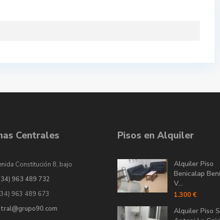
inas Centrales
Pisos en Alquiler
Alquiler Piso
nida Constitución 8, bajo
Benicalap Ben
034) 963 489 732
V...
034) 963 489 673
1.300 €
ntral@grupo90.com
Alquiler Piso 