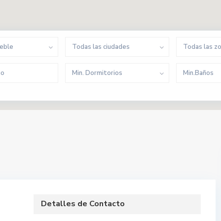
ueble
Todas las ciudades
Todas las z
Min. Dormitorios
Min.Baños
Detalles de Contacto