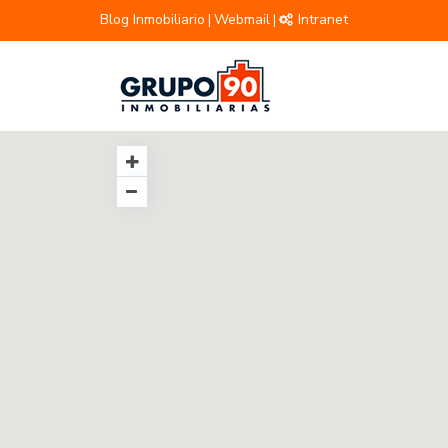
Blog Inmobiliario
Webmail
Intranet
|
|