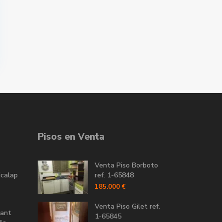
Pisos en Venta
Venta Piso Borboto
icalap
ref. 1-65848
185.000 €
Venta Piso Gilet ref.
Sant
1-65845