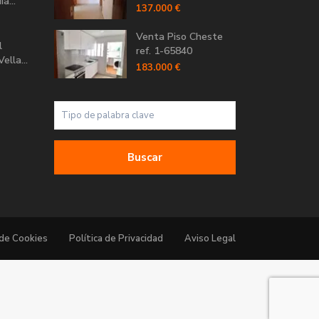
a...
137.000 €
Venta Piso Cheste
l
ref. 1-65840
ella...
183.000 €
Buscar
 de Cookies
Política de Privacidad
Aviso Legal