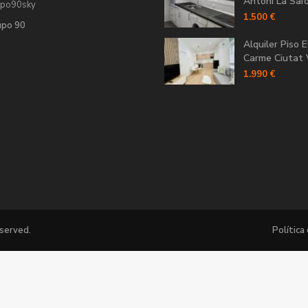
Antoni La Saïdi
upo90sky
1.500 €
upo 90
Alquiler Piso E
Carme Ciutat V
1.990 €
eserved.
Política