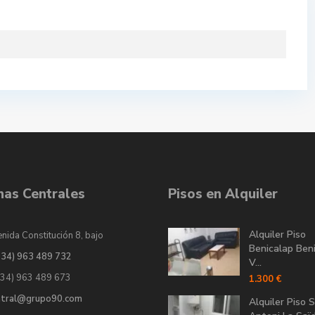
inas Centrales
Pisos en Alquiler
Alquiler Piso
nida Constitución 8, bajo
Benicalap Ben
034) 963 489 732
V...
034) 963 489 673
1.300 €
ntral@grupo90.com
Alquiler Piso 