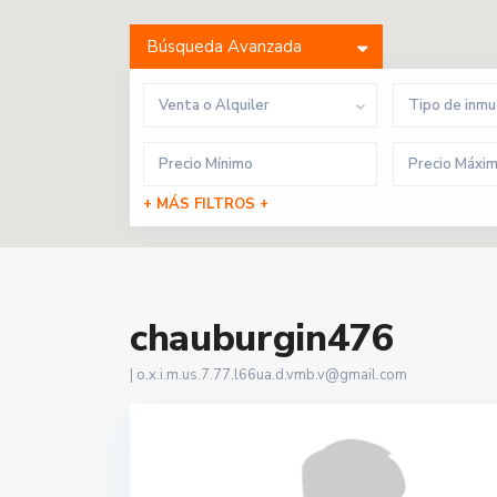
Búsqueda Avanzada
Venta o Alquiler
Tipo de inm
+ MÁS FILTROS +
chauburgin476
|
o.x.i.m.us.7.77.l66ua.d.vmb.v@gmail.com