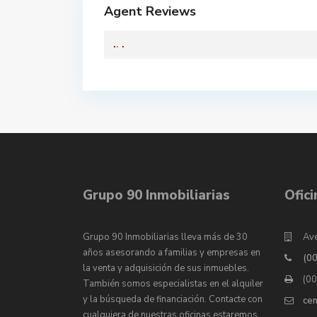
Agent Reviews
.
.
.
Grupo 90 Inmobiliarias
Ofic
Grupo 90 Inmobiliarias lleva más de 30
Ave
años asesorando a familias y empresas en
(0
la venta y adquisición de sus inmuebles.
(0
También somos especialistas en el alquiler
y la búsqueda de financiación. Contacte con
ce
cualquiera de nuestras oficinas estaremos