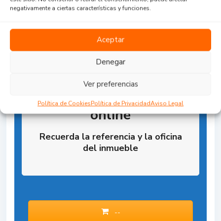
negativamente a ciertas características y funciones.
Aceptar
Denegar
Ver preferencias
Reserva la Propiedad
Política de Cookies
Política de Privacidad
Aviso Legal
online
Recuerda la referencia y la oficina
del inmueble
--