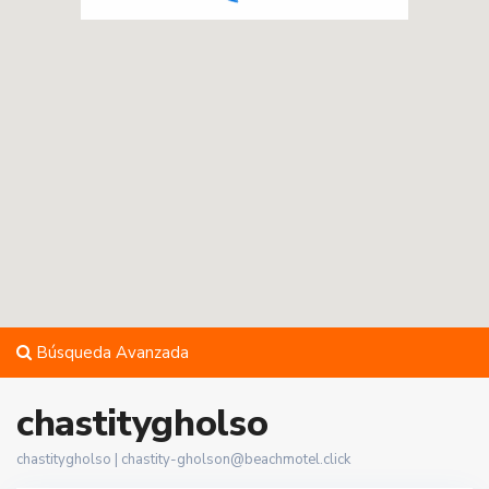
Búsqueda Avanzada
chastitygholso
chastitygholso |
chastity-gholson@beachmotel.click