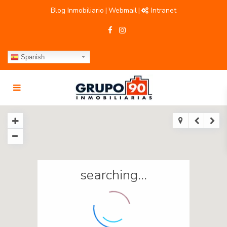
Blog Inmobiliario
Webmail
Intranet
|
|
Spanish
searching...