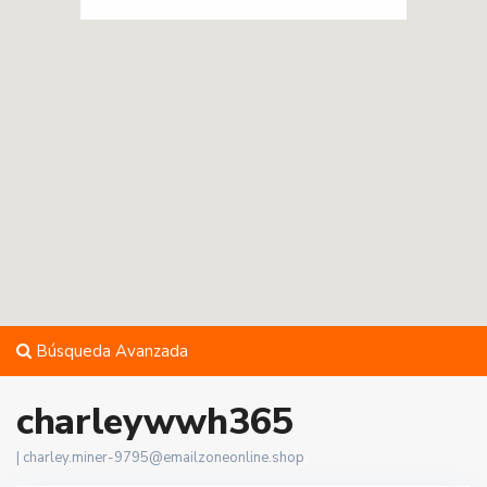
Búsqueda Avanzada
charleywwh365
|
charley.miner-9795@emailzoneonline.shop