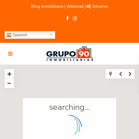
Blog Inmobiliario
Webmail
Intranet
|
|
Spanish
searching...