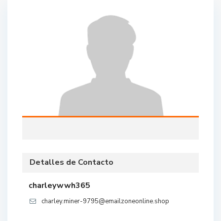
Detalles de Contacto
charleywwh365
charley.miner-9795@emailzoneonline.shop