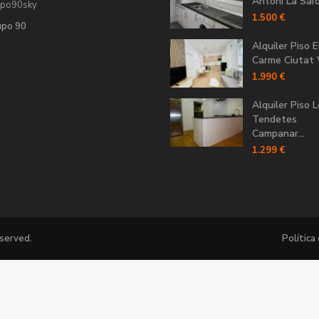
Antoni La Saïdi
upo90sky
1.500 €
upo 90
Alquiler Piso E
Carme Ciutat V
1.990 €
Alquiler Piso 
Tendetes
Campanar...
1.299 €
eserved.
Política