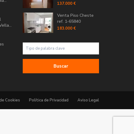
a...
137.000 €
Venta Piso Cheste
l
ref. 1-65840
ella...
183.000 €
Les
Buscar
 de Cookies
Política de Privacidad
Aviso Legal