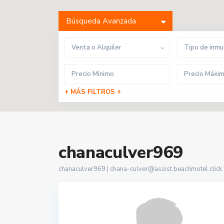
Búsqueda Avanzada
Venta o Alquiler
Tipo de inm
+ MÁS FILTROS +
chanaculver969
chanaculver969 |
chana-culver@assist.beachmotel.click