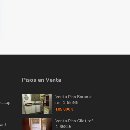
Pisos en Venta
Venta Piso Borboto
icalap
ref. 1-65848
185.000 €
Venta Piso Gilet ref.
Sant
1-65845