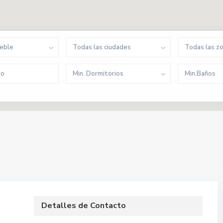
ueble
Todas las ciudades
Todas las z
Min. Dormitorios
Min.Baños
Detalles de Contacto