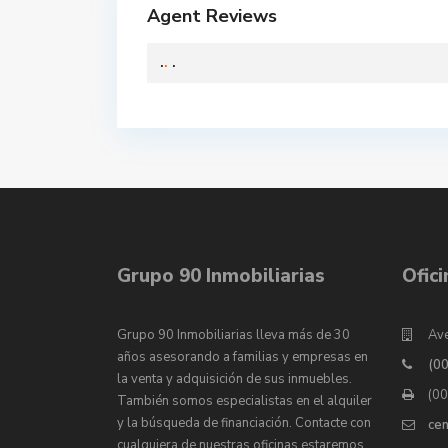
Agent Reviews
.
.
.
Grupo 90 Inmobiliarias
Ofic
Grupo 90 Inmobiliarias lleva más de 30
Ave
años asesorando a familias y empresas en
(0
la venta y adquisición de sus inmuebles.
(0
También somos especialistas en el alquiler
y la búsqueda de financiación. Contacte con
ce
cualquiera de nuestras oficinas estaremos