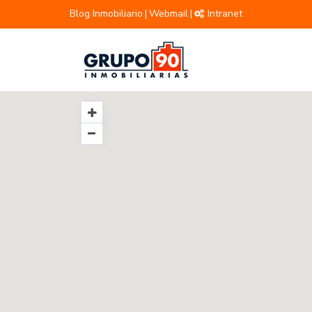
Blog Inmobiliario
Webmail
Intranet
|
|