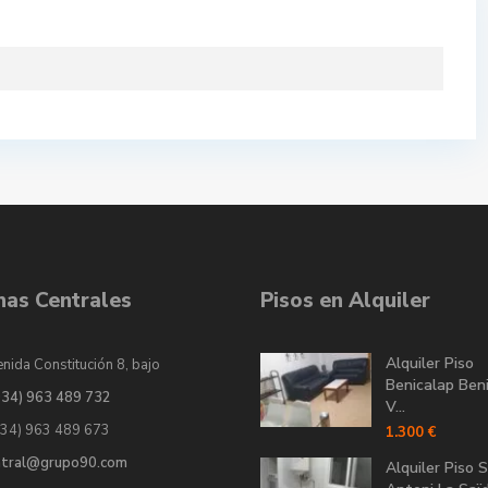
inas Centrales
Pisos en Alquiler
Alquiler Piso
nida Constitución 8, bajo
Benicalap Ben
034) 963 489 732
V...
034) 963 489 673
1.300 €
ntral@grupo90.com
Alquiler Piso 