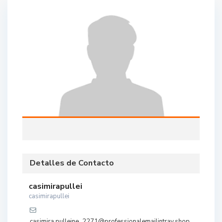
Detalles de Contacto
casimirapullei
casimirapullei
casimira.pulleine_2271@professionalemailintray.shop