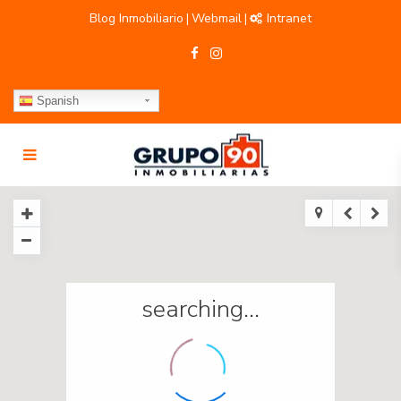
Blog Inmobiliario
Webmail
Intranet
|
|
Spanish
searching...