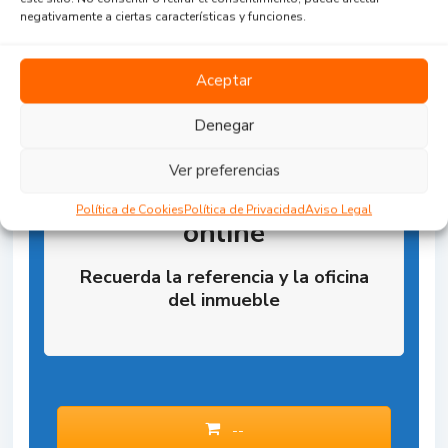
negativamente a ciertas características y funciones.
Aceptar
Denegar
Ver preferencias
Reserva la Propiedad
Política de Cookies
Política de Privacidad
Aviso Legal
online
Recuerda la referencia y la oficina
del inmueble
--