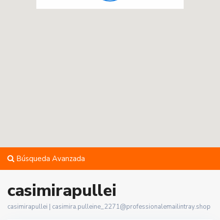
Búsqueda Avanzada
casimirapullei
casimirapullei |
casimira.pulleine_2271@professionalemailintray.shop