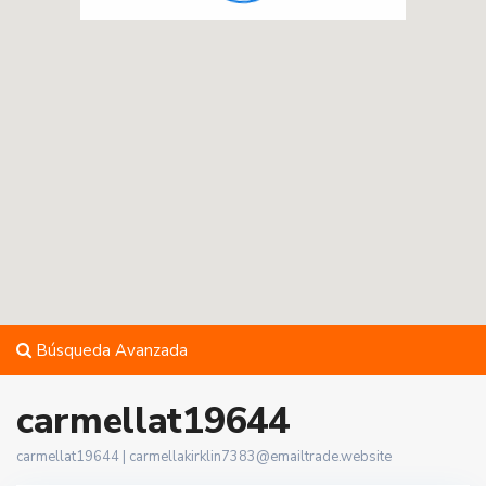
Búsqueda Avanzada
carmellat19644
carmellat19644 |
carmellakirklin7383@emailtrade.website