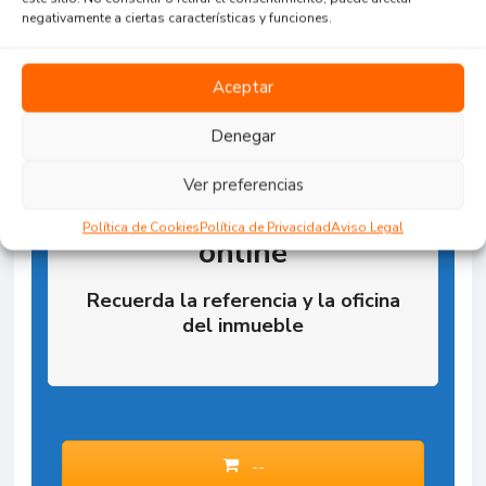
negativamente a ciertas características y funciones.
Aceptar
Denegar
Ver preferencias
Reserva la Propiedad
Política de Cookies
Política de Privacidad
Aviso Legal
online
Recuerda la referencia y la oficina
del inmueble
--