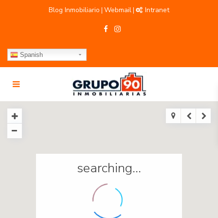
Blog Inmobiliario
Webmail
Intranet
|
|
Spanish
searching...