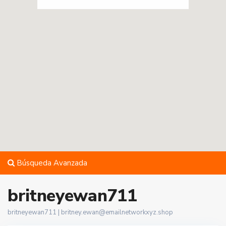
Búsqueda Avanzada
britneyewan711
britneyewan711 |
britney.ewan@emailnetworkxyz.shop