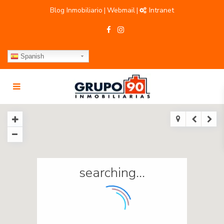
Blog Inmobiliario
Webmail
Intranet
|
|
Spanish
searching...