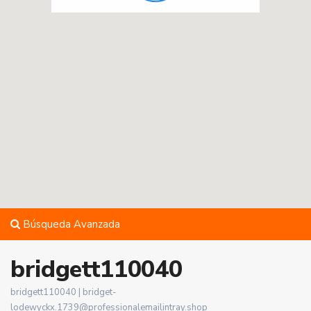
Búsqueda Avanzada
bridgett110040
bridgett110040 |
bridget-
lodewyckx.1739@professionalemailintray.shop