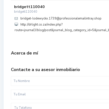
bridgett110040
bridgett110040
bridget-lodewyckx.1739@professionalemailintray.shop
http://drlight.co.za/index.php?
route=journal3/blog/post&journal_blog_category_id=5&journal
Acerca de mí
Contacte a su asesor inmobiliario