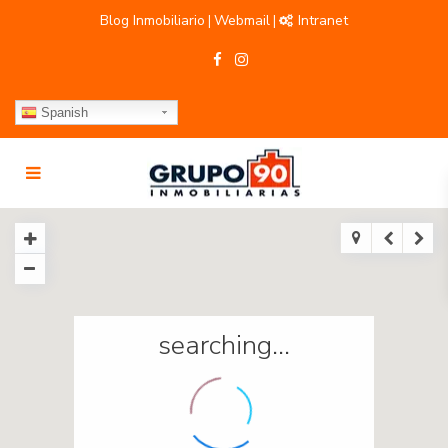
Blog Inmobiliario
Webmail
Intranet
|
|
Spanish
searching...