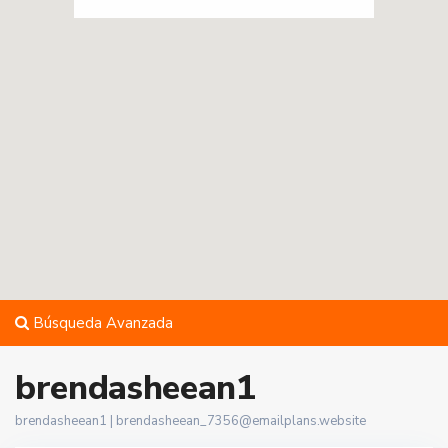
Búsqueda Avanzada
brendasheean1
brendasheean1 |
brendasheean_7356@emailplans.website