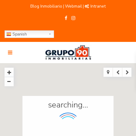
Blog Inmobiliario
Webmail
Intranet
|
|
Spanish
searching...