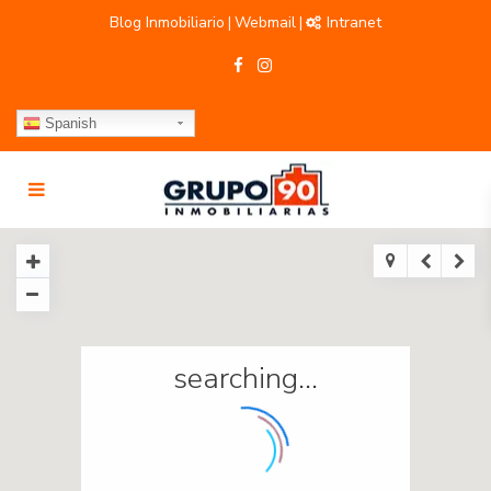
Blog Inmobiliario
Webmail
Intranet
|
|
Spanish
searching...