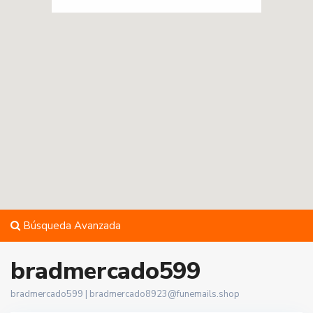
Búsqueda Avanzada
bradmercado599
bradmercado599 |
bradmercado8923@funemails.shop