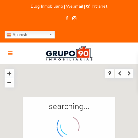
Blog Inmobiliario
Webmail
Intranet
|
|
Spanish
searching...