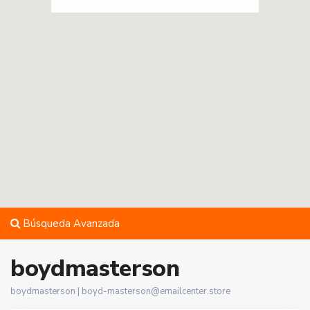
Búsqueda Avanzada
boydmasterson
boydmasterson |
boyd-masterson@emailcenter.store