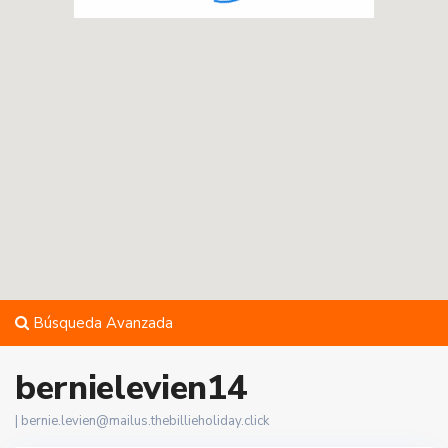
Búsqueda Avanzada
bernielevien14
|
bernie.levien@mailus.thebillieholiday.click