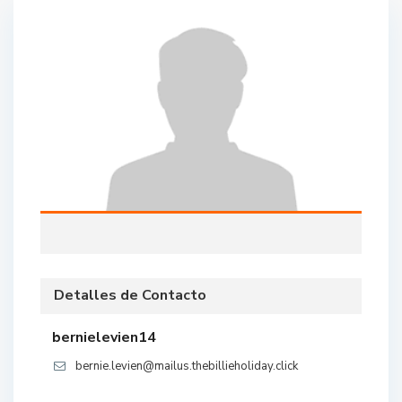
Detalles de Contacto
bernielevien14
bernie.levien@mailus.thebillieholiday.click