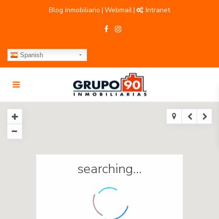
Blog Inmobiliario
Webmail
Intranet
|
|
Spanish
searching...