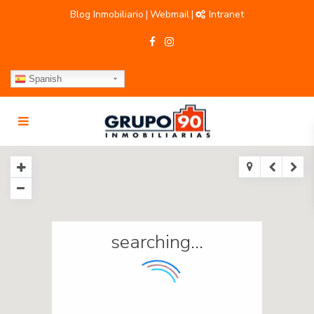
Blog Inmobiliario
Webmail
Intranet
|
|
Spanish
searching...