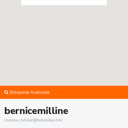
Búsqueda Avanzada
bernicemilline
|
bernice_milliner@theholiday.click