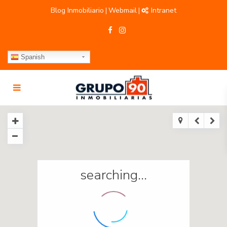
Blog Inmobiliario
Webmail
Intranet
|
|
Spanish
searching...