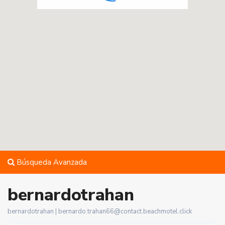
Búsqueda Avanzada
bernardotrahan
bernardotrahan |
bernardo.trahan66@contact.beachmotel.click