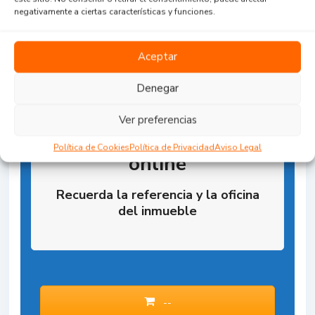
negativamente a ciertas características y funciones.
Aceptar
Denegar
Ver preferencias
Reserva la Propiedad
Política de Cookies
Política de Privacidad
Aviso Legal
online
Recuerda la referencia y la oficina
del inmueble
--