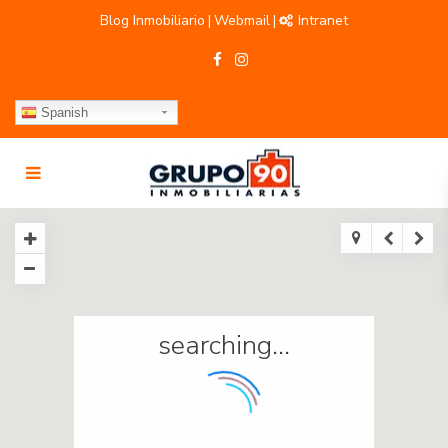
Blog Inmobiliario
Webmail
Intranet
|
|
Spanish
searching...