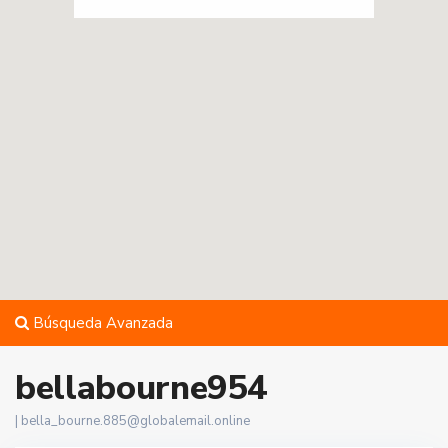
Búsqueda Avanzada
bellabourne954
|
bella_bourne.885@globalemail.online