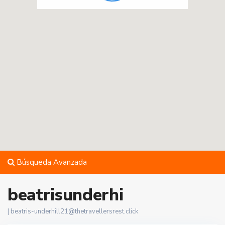
Búsqueda Avanzada
beatrisunderhi
|
beatris-underhill21@thetravellersrest.click