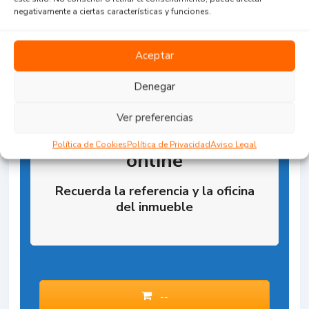
negativamente a ciertas características y funciones.
Aceptar
Denegar
Ver preferencias
Reserva la Propiedad
Política de Cookies
Política de Privacidad
Aviso Legal
online
Recuerda la referencia y la oficina
del inmueble
--