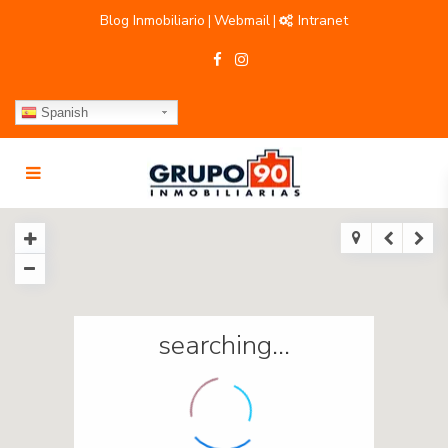
Blog Inmobiliario
Webmail
Intranet
|
|
Spanish
searching...