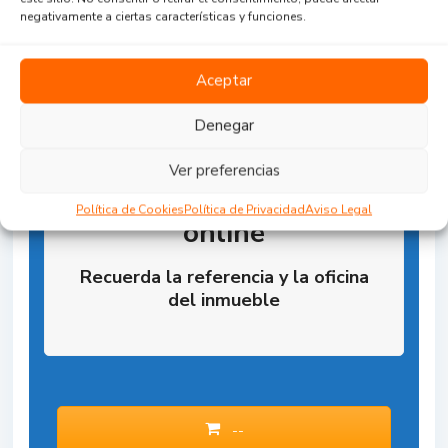
negativamente a ciertas características y funciones.
Aceptar
Denegar
Ver preferencias
Reserva la Propiedad
Política de Cookies
Política de Privacidad
Aviso Legal
online
Recuerda la referencia y la oficina
del inmueble
--