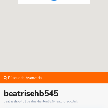
Búsqueda Avanzada
beatrisehb545
beatrisehb545 |
beatris-hanton62@healthcheck.click