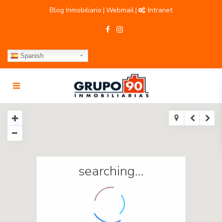
Blog Inmobiliario
Webmail
Intranet
|
|
Spanish
searching...