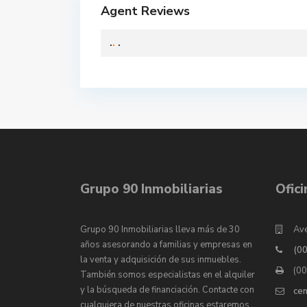
Agent Reviews
.
.
.
Grupo 90 Inmobiliarias
Ofic
Grupo 90 Inmobiliarias lleva más de 30
Ave
años asesorando a familias y empresas en
(0
la venta y adquisición de sus inmuebles.
(0
También somos especialistas en el alquiler
y la búsqueda de financiación. Contacte con
ce
cualquiera de nuestras oficinas estaremos