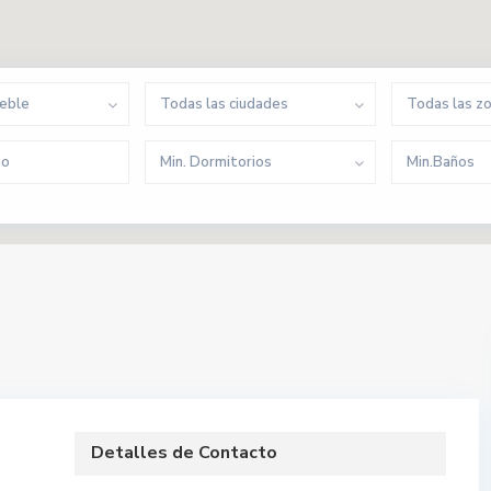
ueble
Todas las ciudades
Todas las z
Min. Dormitorios
Min.Baños
Detalles de Contacto