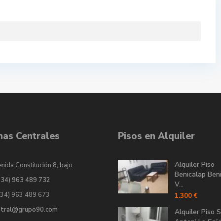
inas Centrales
Pisos en Alquiler
Alquiler Piso
nida Constitución 8, bajo
Benicalap Ben
034) 963 489 732
V...
034) 963 489 673
1.300 €
ntral@grupo90.com
Alquiler Piso 