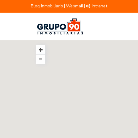
Blog Inmobiliario
Webmail
Intranet
|
|