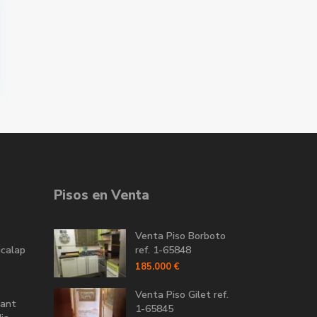
Pisos en Venta
Venta Piso Borboto
icalap
ref. 1-65848
185.000 €
Venta Piso Gilet ref.
Sant
1-65845