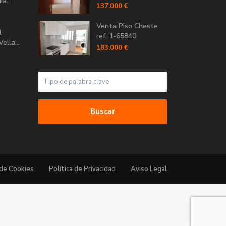
a...
137.000 €
Venta Piso Cheste
l
ref. 1-65840
ella...
183.000 €
Buscar
 de Cookies
Política de Privacidad
Aviso Legal