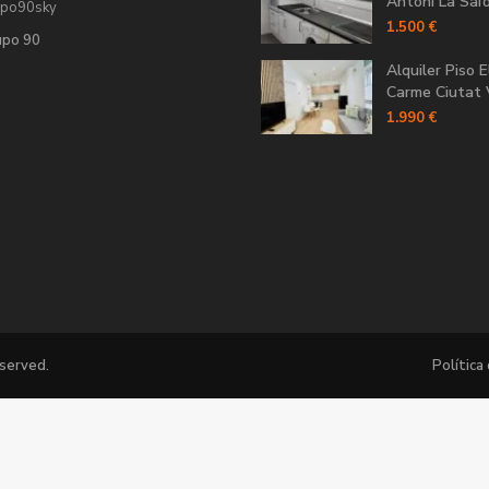
Antoni La Saïdi
upo90sky
1.500 €
upo 90
Alquiler Piso E
Carme Ciutat V
1.990 €
eserved.
Política