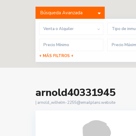
Búsqueda Avanzada
Venta o Alquiler
Tipo de inm
+ MÁS FILTROS +
arnold40331945
|
arnold_wilhelm-2255@emailplans.website