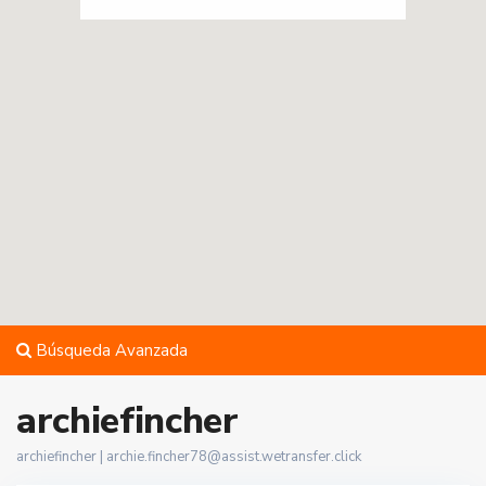
Búsqueda Avanzada
archiefincher
archiefincher |
archie.fincher78@assist.wetransfer.click