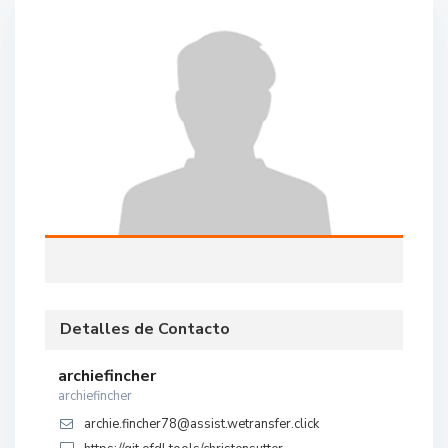
Detalles de Contacto
archiefincher
archiefincher
archie.fincher78@assist.wetransfer.click