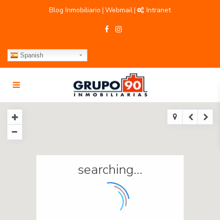
Blog Inmobiliario
Webmail
Intranet
|
|
Spanish
searching...