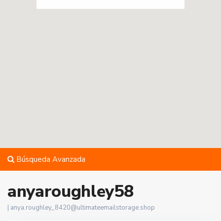
Búsqueda Avanzada
anyaroughley58
|
anya.roughley_8420@ultimateemailstorage.shop