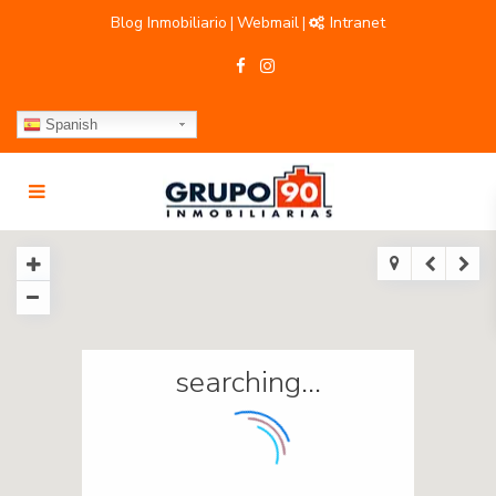
Blog Inmobiliario
Webmail
Intranet
|
|
Spanish
searching...