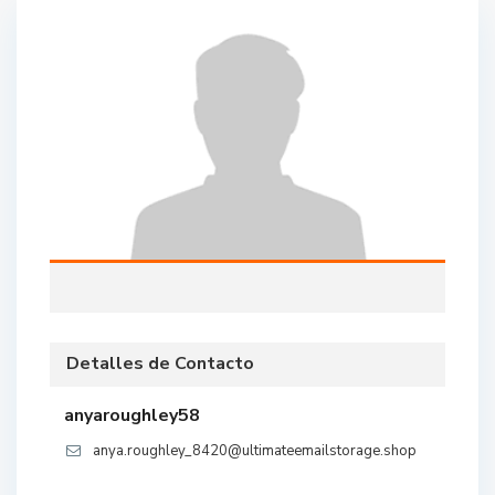
Detalles de Contacto
anyaroughley58
anya.roughley_8420@ultimateemailstorage.shop