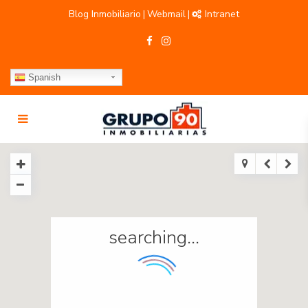
Blog Inmobiliario
Webmail
Intranet
|
|
Spanish
searching...