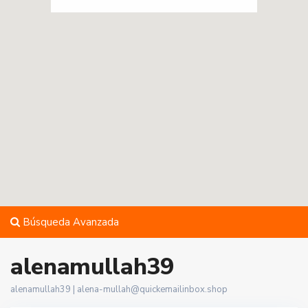
Búsqueda Avanzada
alenamullah39
alenamullah39 |
alena-mullah@quickemailinbox.shop