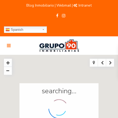
Blog Inmobiliario
Webmail
Intranet
|
|
Spanish
searching...