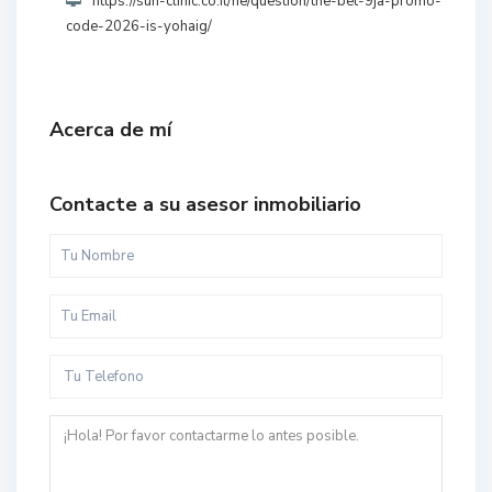
https://sun-clinic.co.il/he/question/the-bet-9ja-promo-
code-2026-is-yohaig/
Acerca de mí
Contacte a su asesor inmobiliario