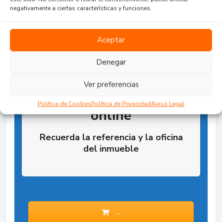
negativamente a ciertas características y funciones.
Aceptar
Denegar
Ver preferencias
Reserva la Propiedad
Política de Cookies
Política de Privacidad
Aviso Legal
online
Recuerda la referencia y la oficina
del inmueble
--