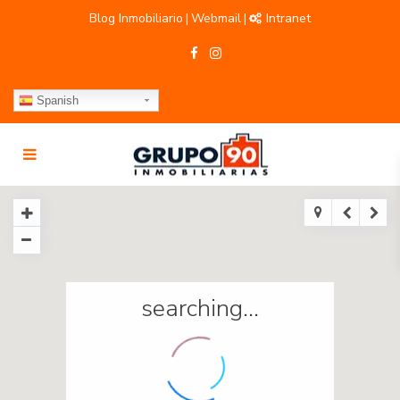
Blog Inmobiliario
Webmail
Intranet
|
|
Spanish
searching...