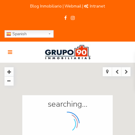
Blog Inmobiliario
Webmail
Intranet
|
|
Spanish
searching...