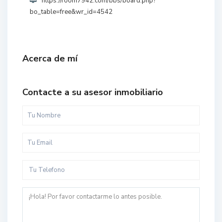
https://room7942.com/bbs/board.php?
bo_table=free&wr_id=4542
Acerca de mí
Contacte a su asesor inmobiliario