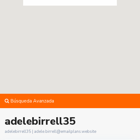
Búsqueda Avanzada
adelebirrell35
adelebirrell35 |
adele.birrell@emailplans.website